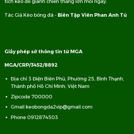
tích kèo để giành chiến thắng lớn mỗi ngày.
Tác Giả Kèo bóng đá -
Biên Tập Viên Phan Anh Tú
Giấy phép sở thông tin từ MGA
MGA/CRP/3452/8892
Địa chỉ 3 Điện Biên Phủ, Phường 25, Bình Thạnh,
Thành phố Hồ Chí Minh, Việt Nam
Zipcode 700000
Gmail
keobongda2vip@gmail.com
Phone 0912874503