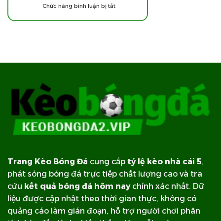
ở
Chức năng bình luận bị tắt
Gì?
Chơi
Kèo
Cách
Hiệu
Lẻ
Chơi
Quả
Chẵn
Hòa
–
Hoàn
Bí
Tiền
Quyết
Dễ
Cá
Hiểu
Độ
Nhất
Bóng
Đá
Từ
Chuyên
Gia
Trang
Kèo Bóng Đá
cung cấp
tỷ lệ kèo nhà cái 5
,
phát sóng bóng đá trực tiếp chất lượng cao và tra
cứu
kết quả bóng đá hôm nay
chính xác nhất. Dữ
liệu được cập nhật theo thời gian thực, không có
quảng cáo làm gián đoạn, hỗ trợ người chơi phân