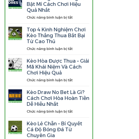
Bàn
Tuyệt
Bật Mí Cách Chơi Hiệu
Thắng
Đỉnh
Quả Nhất
Chẵn
Từ
ở
Chức năng bình luận bị tắt
|
Cao
Kèo
Dự
Thủ
Tổng
Đoán
Top 4 Kinh Nghiệm Chơi
Bàn
Bóng
Kèo Thắng Thua Bất Bại
Thắng
Đá
Từ Cao Thủ
Lẻ
Rinh
ở
Chức năng bình luận bị tắt
–
Thưởng
Top
Bật
Cực
4
Mí
Dễ
Kèo Hòa Được Thua – Giải
Kinh
Cách
Mã Khái Niệm Và Cách
Nghiệm
Chơi
Chơi Hiệu Quả
Chơi
Hiệu
ở
Chức năng bình luận bị tắt
Kèo
Quả
Kèo
Thắng
Nhất
Hòa
Thua
Kèo Draw No Bet Là Gì?
Được
Bất
Cách Chơi Hòa Hoàn Tiền
Thua
Bại
Dễ Hiểu Nhất
–
Từ
ở
Chức năng bình luận bị tắt
Giải
Cao
Kèo
Mã
Thủ
Draw
Khái
Kèo Lẻ Chẵn – Bí Quyết
No
Niệm
Cá Độ Bóng Đá Từ
Bet
Và
Chuyên Gia
Là
Cách