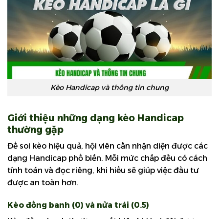
Kèo Handicap và thông tin chung
Giới thiệu những dạng kèo Handicap
thường gặp
Để soi kèo hiệu quả, hội viên cần nhận diện được các
dạng Handicap phổ biến. Mỗi mức chấp đều có cách
tính toán và đọc riêng, khi hiểu sẽ giúp việc đầu tư
được an toàn hơn.
Kèo đồng banh (0) và nửa trái (0.5)