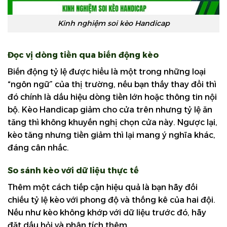
Kinh nghiệm soi kèo Handicap
Đọc vị dòng tiền qua biến động kèo
Biến động tỷ lệ được hiểu là một trong những loại
“ngôn ngữ” của thị trường, nếu bạn thấy thay đổi thì
đó chính là dấu hiệu dòng tiền lớn hoặc thông tin nội
bộ. Kèo Handicap giảm cho cửa trên nhưng tỷ lệ ăn
tăng thì không khuyến nghị chọn cửa này. Ngược lại,
kèo tăng nhưng tiền giảm thì lại mang ý nghĩa khác,
đáng cân nhắc.
So sánh kèo với dữ liệu thực tế
Thêm một cách tiếp cận hiệu quả là bạn hãy đối
chiếu tỷ lệ kèo với phong độ và thống kê của hai đội.
Nếu như kèo không khớp với dữ liệu trước đó, hãy
đặt dấu hỏi và phân tích thêm.