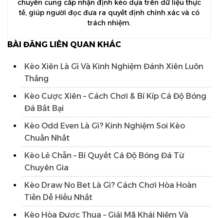
chuyên cung cấp nhận định kèo dựa trên dữ liệu thực
tế, giúp người đọc đưa ra quyết định chính xác và có
trách nhiệm.
BÀI ĐĂNG LIÊN QUAN KHÁC
Kèo Xiên Là Gì Và Kinh Nghiệm Đánh Xiên Luôn
Thắng
Kèo Cược Xiên – Cách Chơi & Bí Kíp Cá Độ Bóng
Đá Bất Bại
Kèo Odd Even Là Gì? Kinh Nghiệm Soi Kèo
Chuẩn Nhất
Kèo Lẻ Chẵn – Bí Quyết Cá Độ Bóng Đá Từ
Chuyên Gia
Kèo Draw No Bet Là Gì? Cách Chơi Hòa Hoàn
Tiền Dễ Hiểu Nhất
Kèo Hòa Được Thua – Giải Mã Khái Niệm Và