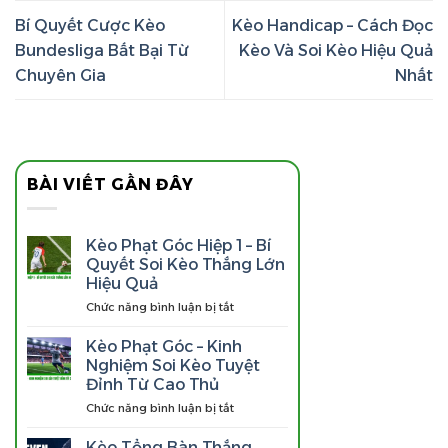
Bí Quyết Cược Kèo
Kèo Handicap – Cách Đọc
Bundesliga Bất Bại Từ
Kèo Và Soi Kèo Hiệu Quả
Chuyên Gia
Nhất
BÀI VIẾT GẦN ĐÂY
Kèo Phạt Góc Hiệp 1 – Bí
Quyết Soi Kèo Thắng Lớn
Hiệu Quả
ở
Chức năng bình luận bị tắt
Kèo
Phạt
Kèo Phạt Góc – Kinh
Góc
Nghiệm Soi Kèo Tuyệt
Hiệp
Đỉnh Từ Cao Thủ
1
ở
Chức năng bình luận bị tắt
–
Kèo
Bí
Phạt
Quyết
Kèo Tổng Bàn Thắng