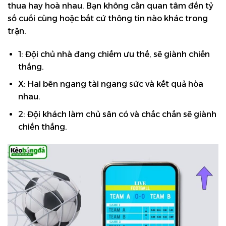
thua hay hoà nhau. Bạn không cần quan tâm đến tỷ
số cuối cùng hoặc bất cứ thông tin nào khác trong
trận.
1: Đội chủ nhà đang chiếm ưu thế, sẽ giành chiến
thắng.
X: Hai bên ngang tài ngang sức và kết quả hòa
nhau.
2: Đội khách làm chủ sân có và chắc chắn sẽ giành
chiến thắng.