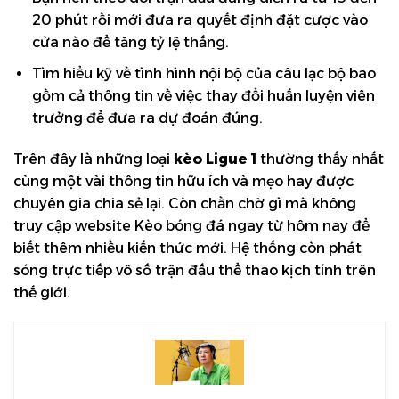
20 phút rồi mới đưa ra quyết định đặt cược vào
cửa nào để tăng tỷ lệ thắng.
Tìm hiểu kỹ về tình hình nội bộ của câu lạc bộ bao
gồm cả thông tin về việc thay đổi huấn luyện viên
trưởng để đưa ra dự đoán đúng.
Trên đây là những loại
kèo Ligue 1
thường thấy nhất
cùng một vài thông tin hữu ích và mẹo hay được
chuyên gia chia sẻ lại. Còn chần chờ gì mà không
truy cập website Kèo bóng đá ngay từ hôm nay để
biết thêm nhiều kiến thức mới. Hệ thống còn phát
sóng trực tiếp vô số trận đấu thể thao kịch tính trên
thế giới.