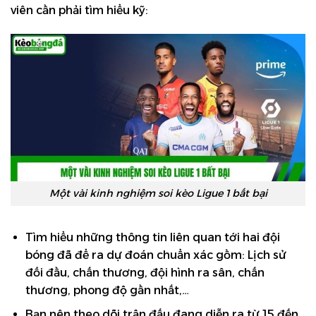
viên cần phải tìm hiểu kỹ:
Một vài kinh nghiệm soi kèo Ligue 1 bất bại
Tìm hiểu những thông tin liên quan tới hai đội
bóng đã để ra dự đoán chuẩn xác gồm: Lịch sử
đối đầu, chấn thương, đội hình ra sân, chấn
thương, phong độ gần nhất,…
Bạn nên theo dõi trận đấu đang diễn ra từ 15 đến