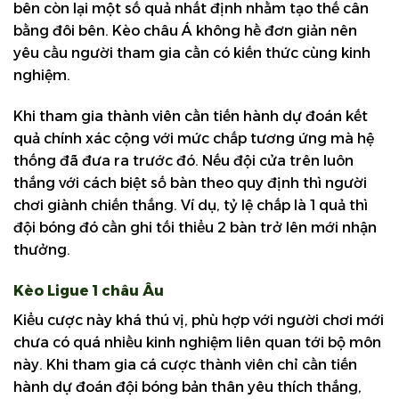
bên còn lại một số quả nhất định nhằm tạo thế cân
bằng đôi bên. Kèo châu Á không hề đơn giản nên
yêu cầu người tham gia cần có kiến thức cùng kinh
nghiệm.
Khi tham gia thành viên cần tiến hành dự đoán kết
quả chính xác cộng với mức chấp tương ứng mà hệ
thống đã đưa ra trước đó. Nếu đội cửa trên luôn
thắng với cách biệt số bàn theo quy định thì người
chơi giành chiến thắng. Ví dụ, tỷ lệ chấp là 1 quả thì
đội bóng đó cần ghi tối thiểu 2 bàn trở lên mới nhận
thưởng.
Kèo Ligue 1 châu Âu
Kiểu cược này khá thú vị, phù hợp với người chơi mới
chưa có quá nhiều kinh nghiệm liên quan tới bộ môn
này. Khi tham gia cá cược thành viên chỉ cần tiến
hành dự đoán đội bóng bản thân yêu thích thắng,