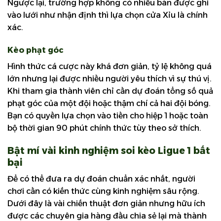
Ngược lại, trường hợp không có nhiều bàn được ghi
vào lưới như nhận định thì lựa chọn cửa Xỉu là chính
xác.
Kèo phạt góc
Hình thức cá cược này khá đơn giản, tỷ lệ không quá
lớn nhưng lại được nhiều người yêu thích vì sự thú vị.
Khi tham gia thành viên chỉ cần dự đoán tổng số quả
phạt góc của một đội hoặc thậm chí cả hai đội bóng.
Bạn có quyền lựa chọn vào tiền cho hiệp 1 hoặc toàn
bộ thời gian 90 phút chính thức tùy theo sở thích.
Bật mí vài kinh nghiệm soi kèo Ligue 1 bất
bại
Để có thể đưa ra dự đoán chuẩn xác nhất, người
chơi cần có kiến thức cùng kinh nghiệm sâu rộng.
Dưới đây là vài chiến thuật đơn giản nhưng hữu ích
được các chuyên gia hàng đầu chia sẻ lại mà thành