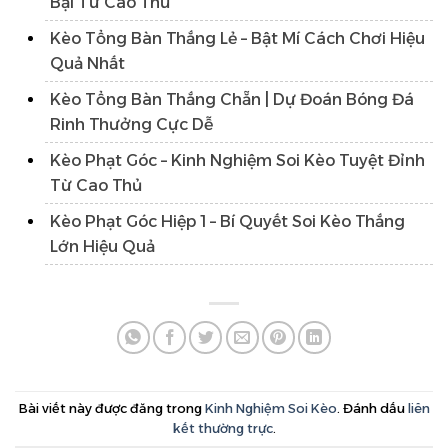
Bại Từ Cao Thủ
Kèo Tổng Bàn Thắng Lẻ – Bật Mí Cách Chơi Hiệu
Quả Nhất
Kèo Tổng Bàn Thắng Chẵn | Dự Đoán Bóng Đá
Rinh Thưởng Cực Dễ
Kèo Phạt Góc – Kinh Nghiệm Soi Kèo Tuyệt Đỉnh
Từ Cao Thủ
Kèo Phạt Góc Hiệp 1 – Bí Quyết Soi Kèo Thắng
Lớn Hiệu Quả
Bài viết này được đăng trong
Kinh Nghiệm Soi Kèo
. Đánh dấu
liên
kết thường trực
.