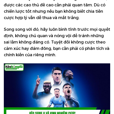
được các cao thủ đề cao cần phải quan tâm. Dù có
chiến lược tốt nhưng nếu bạn không biết chia tiền
cược hợp lý vẫn dễ thua và mất trắng.
Song song với đó, hãy luôn bình tĩnh trước mọi quyết
định, không chủ quan và nóng vội để tránh những
sai lầm không đáng có. Tuyệt đối không cược theo
cảm xúc hay đám đông, bạn cần phải có phân tích và
chính kiến của riêng mình.