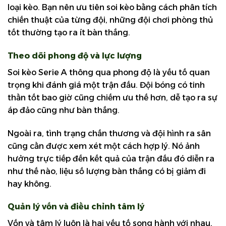
loại kèo. Bạn nên ưu tiên soi kèo bằng cách phân tích
chiến thuật của từng đội, những đội chơi phòng thủ
tốt thường tạo ra ít bàn thắng.
Theo dõi phong độ và lực lượng
Soi kèo Serie A thông qua phong độ là yếu tố quan
trọng khi đánh giá một trận đấu. Đội bóng có tinh
thần tốt bao giờ cũng chiếm ưu thế hơn, dễ tạo ra sự
áp đảo cũng như bàn thắng.
Ngoài ra, tình trạng chấn thương và đội hình ra sân
cũng cần được xem xét một cách hợp lý. Nó ảnh
hưởng trực tiếp đến kết quả của trận đấu đó diễn ra
như thế nào, liệu số lượng bàn thắng có bị giảm đi
hay không.
Quản lý vốn và điều chỉnh tâm lý
Vốn và tâm lý luôn là hai yếu tố song hành với nhau,