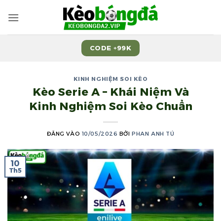
Bỏ
qua
nội
dung
CODE +99K
KINH NGHIỆM SOI KÈO
Kèo Serie A – Khái Niệm Và
Kinh Nghiệm Soi Kèo Chuẩn
ĐĂNG VÀO
10/05/2026
BỞI
PHAN ANH TÚ
10
Th5