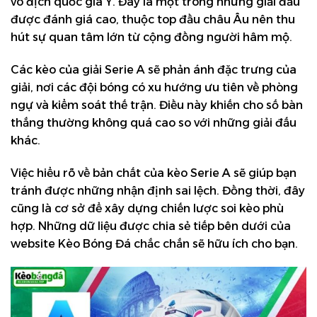
vô địch quốc gia Ý. Đây là một trong những giải đấu
được đánh giá cao, thuộc top đầu châu Âu nên thu
hút sự quan tâm lớn từ cộng đồng người hâm mộ.
Các kèo của giải Serie A sẽ phản ánh đặc trưng của
giải, nơi các đội bóng có xu hướng ưu tiên về phòng
ngự và kiểm soát thế trận. Điều này khiến cho số bàn
thắng thường không quá cao so với những giải đấu
khác.
Việc hiểu rõ về bản chất của kèo Serie A sẽ giúp bạn
tránh được những nhận định sai lệch. Đồng thời, đây
cũng là cơ sở để xây dựng chiến lược soi kèo phù
hợp. Những dữ liệu được chia sẻ tiếp bên dưới của
website Kèo Bóng Đá chắc chắn sẽ hữu ích cho bạn.