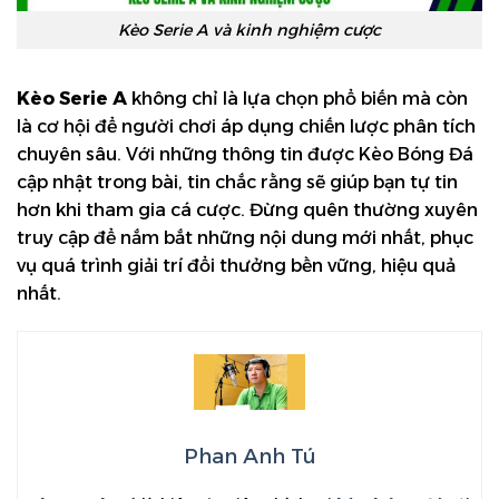
Kèo Serie A và kinh nghiệm cược
Kèo Serie A
không chỉ là lựa chọn phổ biến mà còn
là cơ hội để người chơi áp dụng chiến lược phân tích
chuyên sâu. Với những thông tin được Kèo Bóng Đá
cập nhật trong bài, tin chắc rằng sẽ giúp bạn tự tin
hơn khi tham gia cá cược. Đừng quên thường xuyên
truy cập để nắm bắt những nội dung mới nhất, phục
vụ quá trình giải trí đổi thưởng bền vững, hiệu quả
nhất.
Phan Anh Tú