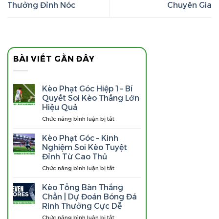
Thưởng Đỉnh Nóc
Chuyên Gia
BÀI VIẾT GẦN ĐÂY
Kèo Phạt Góc Hiệp 1 – Bí
Quyết Soi Kèo Thắng Lớn
Hiệu Quả
ở
Chức năng bình luận bị tắt
Kèo
Phạt
Kèo Phạt Góc – Kinh
Góc
Nghiệm Soi Kèo Tuyệt
Hiệp
Đỉnh Từ Cao Thủ
1
ở
Chức năng bình luận bị tắt
–
Kèo
Bí
Phạt
Quyết
Kèo Tổng Bàn Thắng
Góc
Soi
Chẵn | Dự Đoán Bóng Đá
–
Kèo
Rinh Thưởng Cực Dễ
Kinh
Thắng
ở
Chức năng bình luận bị tắt
Nghiệm
Lớn