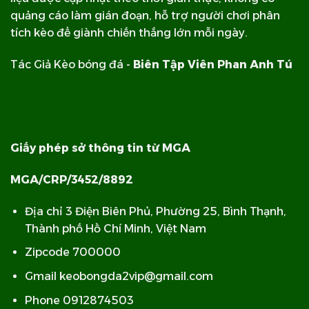
quảng cáo làm gián đoạn, hỗ trợ người chơi phân
tích kèo để giành chiến thắng lớn mỗi ngày.
Tác Giả Kèo bóng đá -
Biên Tập Viên Phan Anh Tú
Giấy phép sở thông tin từ MGA
MGA/CRP/3452/8892
Địa chỉ 3 Điện Biên Phủ, Phường 25, Bình Thạnh,
Thành phố Hồ Chí Minh, Việt Nam
Zipcode 700000
Gmail
keobongda2vip@gmail.com
Phone 0912874503