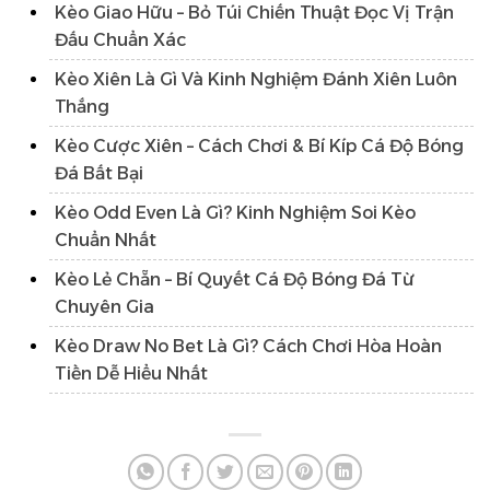
Kèo Giao Hữu – Bỏ Túi Chiến Thuật Đọc Vị Trận
Đấu Chuẩn Xác
Kèo Xiên Là Gì Và Kinh Nghiệm Đánh Xiên Luôn
Thắng
Kèo Cược Xiên – Cách Chơi & Bí Kíp Cá Độ Bóng
Đá Bất Bại
Kèo Odd Even Là Gì? Kinh Nghiệm Soi Kèo
Chuẩn Nhất
Kèo Lẻ Chẵn – Bí Quyết Cá Độ Bóng Đá Từ
Chuyên Gia
Kèo Draw No Bet Là Gì? Cách Chơi Hòa Hoàn
Tiền Dễ Hiểu Nhất