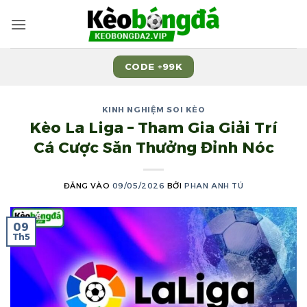
Bỏ
qua
nội
dung
CODE +99K
KINH NGHIỆM SOI KÈO
Kèo La Liga – Tham Gia Giải Trí
Cá Cược Săn Thưởng Đỉnh Nóc
ĐĂNG VÀO
09/05/2026
BỞI
PHAN ANH TÚ
09
Th5