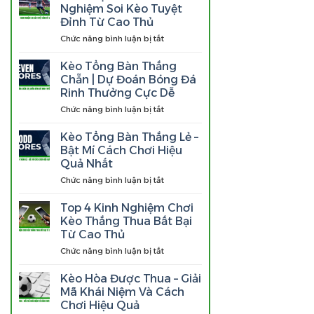
Góc
Nghiệm Soi Kèo Tuyệt
Hiệp
Đỉnh Từ Cao Thủ
1
ở
Chức năng bình luận bị tắt
–
Kèo
Bí
Phạt
Quyết
Kèo Tổng Bàn Thắng
Góc
Soi
Chẵn | Dự Đoán Bóng Đá
–
Kèo
Rinh Thưởng Cực Dễ
Kinh
Thắng
ở
Chức năng bình luận bị tắt
Nghiệm
Lớn
Kèo
Soi
Hiệu
Tổng
Kèo
Quả
Kèo Tổng Bàn Thắng Lẻ –
Bàn
Tuyệt
Bật Mí Cách Chơi Hiệu
Thắng
Đỉnh
Quả Nhất
Chẵn
Từ
ở
Chức năng bình luận bị tắt
|
Cao
Kèo
Dự
Thủ
Tổng
Đoán
Top 4 Kinh Nghiệm Chơi
Bàn
Bóng
Kèo Thắng Thua Bất Bại
Thắng
Đá
Từ Cao Thủ
Lẻ
Rinh
ở
Chức năng bình luận bị tắt
–
Thưởng
Top
Bật
Cực
4
Mí
Dễ
Kèo Hòa Được Thua – Giải
Kinh
Cách
Mã Khái Niệm Và Cách
Nghiệm
Chơi
Chơi Hiệu Quả
Chơi
Hiệu