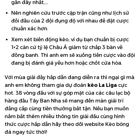
gần đây nhất,…
Nên nghiên cứu trước cặp trận cũng như lịch sử
đối đầu của 2 đội đụng độ với nhau để đặt cược
chuẩn xác hơn.
Xem xét biến động kèo, ví dụ bạn chuẩn bị cược
1×2 căn cứ tỷ lệ Châu Á giảm từ chấp 3 bàn về
đồng banh. Thì anh em sẽ xuống tiền cược vào đội
đang bị đánh giá yếu hơn hoặc chốt cửa hòa.
Với mùa giải đầy hấp dẫn đang diễn ra thì ngại gì mà
anh em không tham gia dự đoán
kèo La Liga
cực
hot. 38 vòng đấu với sự góp mặt của các câu lạc bộ
hàng đầu Tây Ban Nha sẽ mang đến màn giải trí
đẳng cấp cùng tiền thưởng bất tận. Nếu bạn muốn
nắm bắt thêm nhiều thông tin giải đấu cùng hình
thức cược hấp dẫn hãy theo dõi website Kèo bóng
đá ngay tức thời!