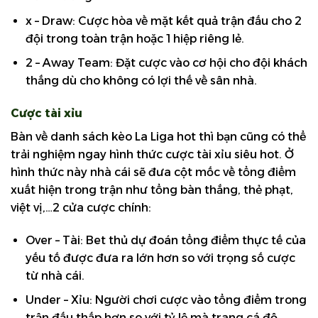
x – Draw: Cược hòa về mặt kết quả trận đấu cho 2
đội trong toàn trận hoặc 1 hiệp riêng lẻ.
2 – Away Team: Đặt cược vào cơ hội cho đội khách
thắng dù cho không có lợi thế về sân nhà.
Cược tài xỉu
Bàn về danh sách kèo La Liga hot thì bạn cũng có thể
trải nghiệm ngay hình thức cược tài xỉu siêu hot. Ở
hình thức này nhà cái sẽ đưa cột mốc về tổng điểm
xuất hiện trong trận như tổng bàn thắng, thẻ phạt,
việt vị,…2 cửa cược chính:
Over – Tài: Bet thủ dự đoán tổng điểm thực tế của
yếu tố được đưa ra lớn hơn so với trọng số cược
từ nhà cái.
Under – Xỉu: Người chơi cược vào tổng điểm trong
trận đấu thấp hơn so với tỷ lệ mà trang cá độ