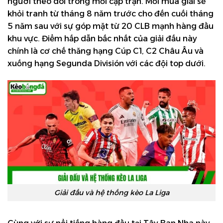
người theo dõi trong mỗi cặp trận. Mỗi mùa giải sẽ
khỏi tranh từ tháng 8 năm trước cho đến cuối tháng
5 năm sau với sự góp mặt từ 20 CLB mạnh hàng đầu
khu vực. Điểm hấp dẫn bấc nhất của giải đấu này
chính là cơ chế thăng hạng Cúp C1, C2 Châu Âu và
xuống hạng Segunda División với các đội top dưới.
Giải đấu và hệ thống kèo La Liga