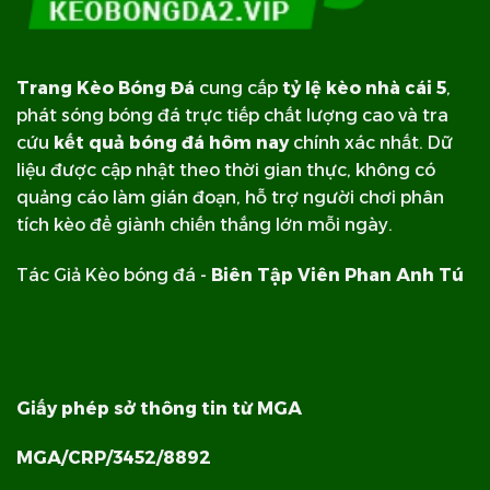
Trang
Kèo Bóng Đá
cung cấp
tỷ lệ kèo nhà cái 5
,
phát sóng bóng đá trực tiếp chất lượng cao và tra
cứu
kết quả bóng đá hôm nay
chính xác nhất. Dữ
liệu được cập nhật theo thời gian thực, không có
quảng cáo làm gián đoạn, hỗ trợ người chơi phân
tích kèo để giành chiến thắng lớn mỗi ngày.
Tác Giả Kèo bóng đá -
Biên Tập Viên Phan Anh Tú
Giấy phép sở thông tin từ MGA
MGA/CRP/3452/8892