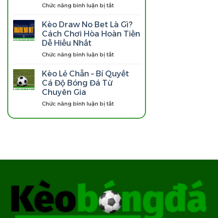
ở
Chức năng bình luận bị tắt
Kèo
Quả
Kèo
Thắng
Nhất
Hòa
Thua
Kèo Draw No Bet Là Gì?
Được
Bất
Cách Chơi Hòa Hoàn Tiền
Thua
Bại
Dễ Hiểu Nhất
–
Từ
ở
Chức năng bình luận bị tắt
Giải
Cao
Kèo
Mã
Thủ
Draw
Khái
Kèo Lẻ Chẵn – Bí Quyết
No
Niệm
Cá Độ Bóng Đá Từ
Bet
Và
Chuyên Gia
Là
Cách
ở
Chức năng bình luận bị tắt
Gì?
Chơi
Kèo
Cách
Hiệu
Lẻ
Chơi
Quả
Chẵn
Hòa
–
Hoàn
Bí
Tiền
Quyết
Dễ
Cá
Hiểu
Độ
Nhất
Bóng
Đá
Từ
Chuyên
Gia