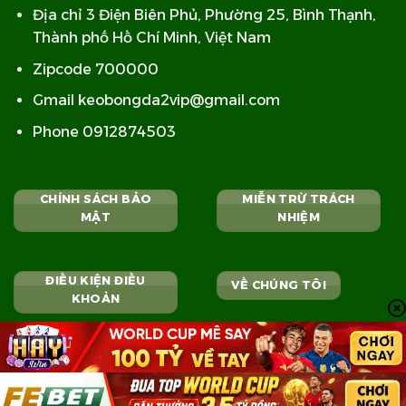
Địa chỉ 3 Điện Biên Phủ, Phường 25, Bình Thạnh,
Thành phố Hồ Chí Minh, Việt Nam
Zipcode 700000
Gmail
keobongda2vip@gmail.com
Phone 0912874503
CHÍNH SÁCH BẢO
MIỄN TRỪ TRÁCH
MẬT
NHIỆM
ĐIỀU KIỆN ĐIỀU
VỀ CHÚNG TÔI
KHOẢN
Bản Quyền SIA 2026 ©
Kèo Bóng Đá