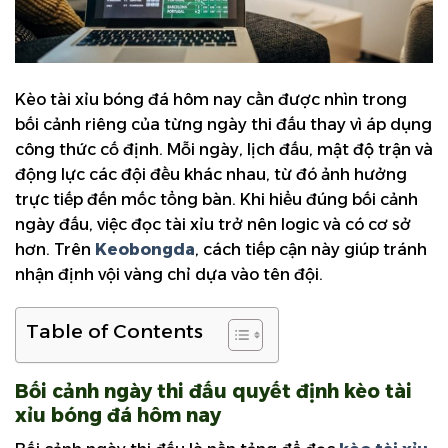
Kèo tài xỉu bóng đá hôm nay cần được nhìn trong
bối cảnh riêng của từng ngày thi đấu thay vì áp dụng
công thức cố định. Mỗi ngày, lịch đấu, mật độ trận và
động lực các đội đều khác nhau, từ đó ảnh hưởng
trực tiếp đến mốc tổng bàn. Khi hiểu đúng bối cảnh
ngày đấu, việc đọc tài xỉu trở nên logic và có cơ sở
hơn. Trên
Keobongda
, cách tiếp cận này giúp tránh
nhận định vội vàng chỉ dựa vào tên đội.
Table of Contents
Bối cảnh ngày thi đấu quyết định kèo tài
xỉu bóng đá hôm nay