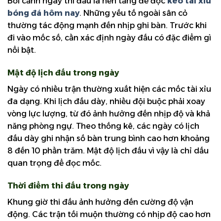
Bối cảnh ngày thi đấu là nền tảng để đọc
kèo tài xỉu
bóng đá hôm nay
. Những yếu tố ngoài sân cỏ
thường tác động mạnh đến nhịp ghi bàn. Trước khi
đi vào mốc số, cần xác định ngày đấu có đặc điểm gì
nổi bật.
Mật độ lịch đấu trong ngày
Ngày có nhiều trận thường xuất hiện các mốc tài xỉu
đa dạng. Khi lịch đấu dày, nhiều đội buộc phải xoay
vòng lực lượng, từ đó ảnh hưởng đến nhịp độ và khả
năng phòng ngự. Theo thống kê, các ngày có lịch
đấu dày ghi nhận số bàn trung bình cao hơn khoảng
8 đến 10 phần trăm. Mật độ lịch đấu vì vậy là chỉ dấu
quan trọng để đọc mốc.
Thời điểm thi đấu trong ngày
Khung giờ thi đấu ảnh hưởng đến cường độ vận
động. Các trận tối muộn thường có nhịp độ cao hơn