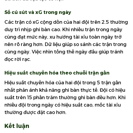
Số cú sút và xG trong ngày
Các trận có xG cộng dồn của hai đội trên 2.5 thường
duy trì nhịp ghi bàn cao. Khi nhiều trận trong ngày
cùng đạt mức này, xu hướng tài xỉu toàn ngày trở
nên rõ ràng hơn. Dữ liệu giúp so sánh các trận trong
cùng ngày. Việc nhìn tổng thể ngày đấu giúp tránh
đọc rời rạc.
Hiệu suất chuyển hóa theo chuỗi trận gần
Hiệu suất chuyển hóa của hai đội trong 5 trận gần
nhất phản ánh khả năng ghi bàn thực tế. Đội có hiệu
suất trên 15 phần trăm thường ghi bàn đều hơn. Khi
nhiều đội trong ngày có hiệu suất cao, mốc tài xỉu
thường được đặt cao hơn.
Kết luận