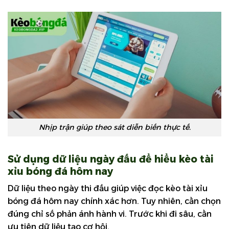
Nhịp trận giúp theo sát diễn biến thực tế.
Sử dụng dữ liệu ngày đấu để hiểu kèo tài
xỉu bóng đá hôm nay
Dữ liệu theo ngày thi đấu giúp việc đọc kèo tài xỉu
bóng đá hôm nay chính xác hơn. Tuy nhiên, cần chọn
đúng chỉ số phản ánh hành vi. Trước khi đi sâu, cần
ưu tiên dữ liệu tạo cơ hội.