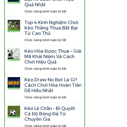
Thắng
Đỉnh
Quả Nhất
Chẵn
Từ
ở
Chức năng bình luận bị tắt
|
Cao
Kèo
Dự
Thủ
Tổng
Đoán
Top 4 Kinh Nghiệm Chơi
Bàn
Bóng
Kèo Thắng Thua Bất Bại
Thắng
Đá
Từ Cao Thủ
Lẻ
Rinh
ở
Chức năng bình luận bị tắt
–
Thưởng
Top
Bật
Cực
4
Mí
Dễ
Kèo Hòa Được Thua – Giải
Kinh
Cách
Mã Khái Niệm Và Cách
Nghiệm
Chơi
Chơi Hiệu Quả
Chơi
Hiệu
ở
Chức năng bình luận bị tắt
Kèo
Quả
Kèo
Thắng
Nhất
Hòa
Thua
Kèo Draw No Bet Là Gì?
Được
Bất
Cách Chơi Hòa Hoàn Tiền
Thua
Bại
Dễ Hiểu Nhất
–
Từ
ở
Chức năng bình luận bị tắt
Giải
Cao
Kèo
Mã
Thủ
Draw
Khái
Kèo Lẻ Chẵn – Bí Quyết
No
Niệm
Cá Độ Bóng Đá Từ
Bet
Và
Chuyên Gia
Là
Cách
ở
Chức năng bình luận bị tắt
Gì?
Chơi