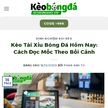
Bỏ
qua
nội
dung
CODE +99K
KINH NGHIỆM SOI KÈO
Kèo Tài Xỉu Bóng Đá Hôm Nay:
Cách Đọc Mốc Theo Bối Cảnh
ĐĂNG VÀO
16/12/2025
BỞI
PHAN ANH TÚ
16
Th12