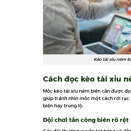
Kèo tài xỉu ném b
Cách đọc kèo tài xỉu 
Mốc kèo tài xỉu ném biên cần được đọc
giúp tránh nhìn mốc một cách rời rạc. T
biên hay trung lộ.
Đội chơi tấn công biên rõ rệt