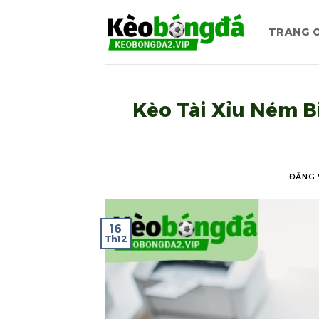
Bỏ
qua
TRANG 
nội
dung
Kèo Tài Xỉu Ném B
ĐĂNG
16
Th12