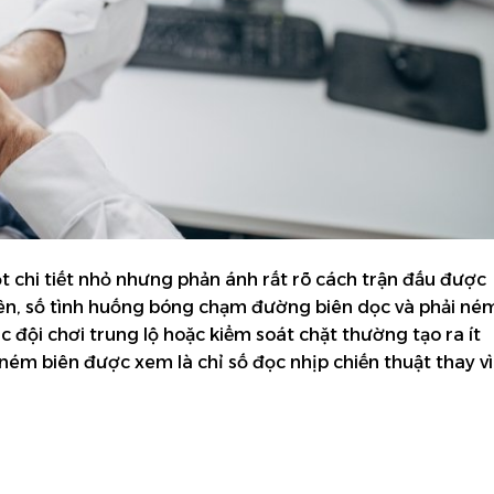
t chi tiết nhỏ nhưng phản ánh rất rõ cách trận đấu được
biên, số tình huống bóng chạm đường biên dọc và phải né
ác đội chơi trung lộ hoặc kiểm soát chặt thường tạo ra ít
 ném biên được xem là chỉ số đọc nhịp chiến thuật thay vì