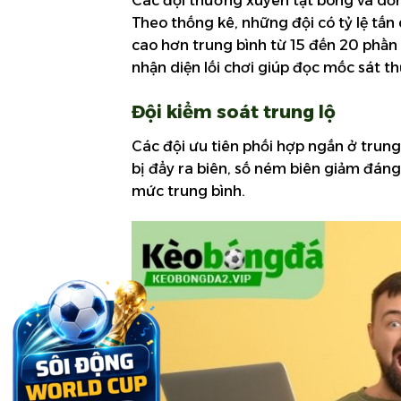
Các đội thường xuyên tạt bóng và dồn
Theo thống kê, những đội có tỷ lệ tấ
cao hơn trung bình từ 15 đến 20 phần
nhận diện lối chơi giúp đọc mốc sát th
Đội kiểm soát trung lộ
Các đội ưu tiên phối hợp ngắn ở trung
bị đẩy ra biên, số ném biên giảm đán
mức trung bình.