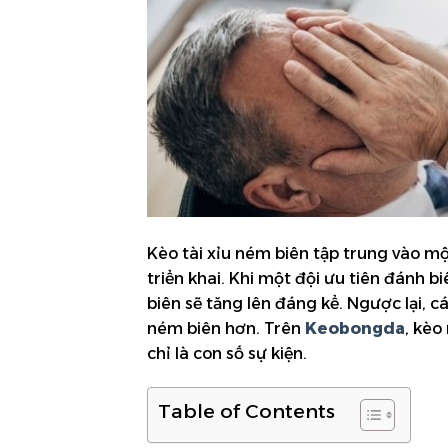
Kèo tài xỉu ném biên tập trung vào mộ
triển khai. Khi một đội ưu tiên đánh 
biên sẽ tăng lên đáng kể. Ngược lại, c
ném biên hơn. Trên
Keobongda
, kèo
chỉ là con số sự kiện.
Table of Contents