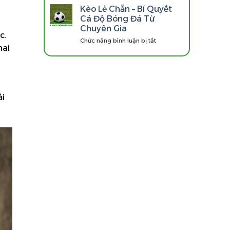
Draw
Khái
Kèo Lẻ Chẵn – Bí Quyết
No
Niệm
Cá Độ Bóng Đá Từ
Bet
Và
Chuyên Gia
Là
Cách
c.
ở
Chức năng bình luận bị tắt
Gì?
Chơi
hai
Kèo
Cách
Hiệu
Lẻ
Chơi
Quả
Chẵn
Hòa
–
Hoàn
Bí
Tiền
Quyết
Dễ
ải
Cá
Hiểu
Độ
Nhất
Bóng
Đá
Từ
Chuyên
Gia