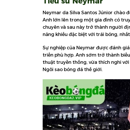
Tiểu sử Neymar
Neymar da Silva Santos Júnior chào đờ
Anh lớn lên trong một gia đình có tru
chuyên và sau này trở thành người đị
năng khiếu đặc biệt với trái bóng, nhấ
Sự nghiệp của Neymar được đánh giá l
triển phù hợp. Anh sớm trở thành biểu
thuật truyền thống, vừa thích nghi với
Ngôi sao bóng đá thế giới.