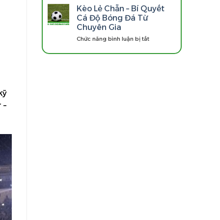
Draw
Khái
Kèo Lẻ Chẵn – Bí Quyết
No
Niệm
Cá Độ Bóng Đá Từ
Bet
Và
Chuyên Gia
Là
Cách
ở
Chức năng bình luận bị tắt
Gì?
Chơi
Kèo
Cách
Hiệu
Lẻ
Chơi
Quả
Chẵn
Hòa
–
Hoàn
Bí
Tiền
Quyết
Dễ
kỹ
Cá
Hiểu
 –
Độ
Nhất
Bóng
Đá
Từ
Chuyên
Gia