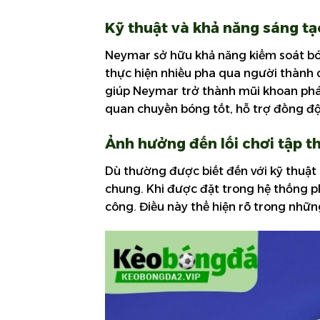
Kỹ thuật và khả năng sáng tạ
Neymar sở hữu khả năng kiểm soát bón
thực hiện nhiều pha qua người thành c
giúp Neymar trở thành mũi khoan phá
quan chuyền bóng tốt, hỗ trợ đồng đội
Ảnh hưởng đến lối chơi tập t
Dù thường được biết đến với kỹ thuật
chung. Khi được đặt trong hệ thống ph
công. Điều này thể hiện rõ trong nhữ