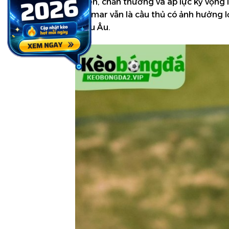
nhiên, chấn thương và áp lực kỳ vọng 
Neymar vẫn là cầu thủ có ảnh hưởng lớ
châu Âu.