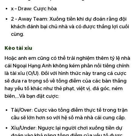
x – Draw: Cược hòa
2 – Away Team: Xuống tiền khi dự đoán rằng đội
khách đánh bại chủ nhà và có được thắng lợi cuối
cùng.
Kèo tài xỉu
Hoặc anh em cũng có thể trải nghiệm thêm tỷ lệ nhà
cái Ngoại Hạng Anh không kém phần nổi tiếng chính
là tài xỉu (O/U). Đối với hình thức này trang cá cược
sẽ đưa ra trọng số về tổng điểm của các bàn thắng
hay yếu tố khác như thẻ phạt, việt vị, đá góc, ném
biên,…Và bạn đặt cược:
Tài/Over: Cược vào tổng điểm thực tế trong trận
cầu sẽ lớn hơn so với hệ số mà nhà cái cung cấp.
Xỉu/Under: Ngược lại người chơi xuống tiền dự
đoán vào khả năng tổng điểm của yếu tố được