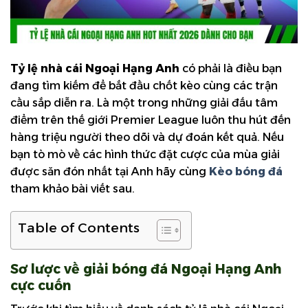
Tỷ lệ nhà cái Ngoại Hạng Anh
có phải là điều bạn
đang tìm kiếm để bắt đầu chốt kèo cùng các trận
cầu sắp diễn ra. Là một trong những giải đấu tâm
điểm trên thế giới Premier League luôn thu hút đến
hàng triệu người theo dõi và dự đoán kết quả. Nếu
bạn tò mò về các hình thức đặt cược của mùa giải
được săn đón nhất tại Anh hãy cùng
Kèo bóng đá
tham khảo bài viết sau.
Table of Contents
Sơ lược về giải bóng đá Ngoại Hạng Anh
cực cuốn