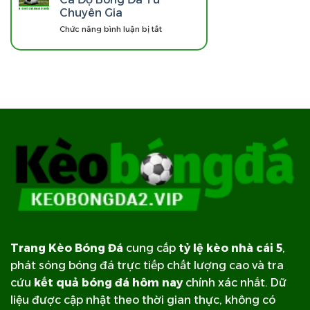
Bet
Và
Chuyên Gia
Là
Cách
ở
Chức năng bình luận bị tắt
Gì?
Chơi
Kèo
Cách
Hiệu
Lẻ
Chơi
Quả
Chẵn
Hòa
–
Hoàn
Bí
Tiền
Quyết
Dễ
Cá
Hiểu
Độ
Nhất
Bóng
Đá
Từ
Chuyên
Gia
Trang
Kèo Bóng Đá
cung cấp
tỷ lệ kèo nhà cái 5
,
phát sóng bóng đá trực tiếp chất lượng cao và tra
cứu
kết quả bóng đá hôm nay
chính xác nhất. Dữ
liệu được cập nhật theo thời gian thực, không có