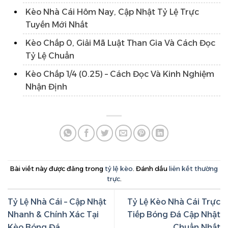
Kèo Nhà Cái Hôm Nay, Cập Nhật Tỷ Lệ Trực
Tuyến Mới Nhất
Kèo Chấp 0, Giải Mã Luật Than Gia Và Cách Đọc
Tỷ Lệ Chuẩn
Kèo Chấp 1/4 (0.25) – Cách Đọc Và Kinh Nghiệm
Nhận Định
Bài viết này được đăng trong
tỷ lệ kèo
. Đánh dấu
liên kết thường
trực
.
Tỷ Lệ Nhà Cái – Cập Nhật
Tỷ Lệ Kèo Nhà Cái Trực
Nhanh & Chính Xác Tại
Tiếp Bóng Đá Cập Nhật
Kèo Bóng Đá
Chuẩn Nhất