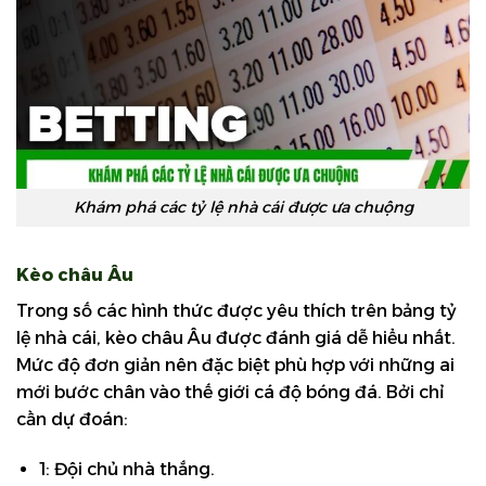
Khám phá các tỷ lệ nhà cái được ưa chuộng
Kèo châu Âu
Trong số các hình thức được yêu thích trên bảng tỷ
lệ nhà cái, kèo châu Âu được đánh giá dễ hiểu nhất.
Mức độ đơn giản nên đặc biệt phù hợp với những ai
mới bước chân vào thế giới cá độ bóng đá. Bởi chỉ
cần dự đoán:
1: Đội chủ nhà thắng.