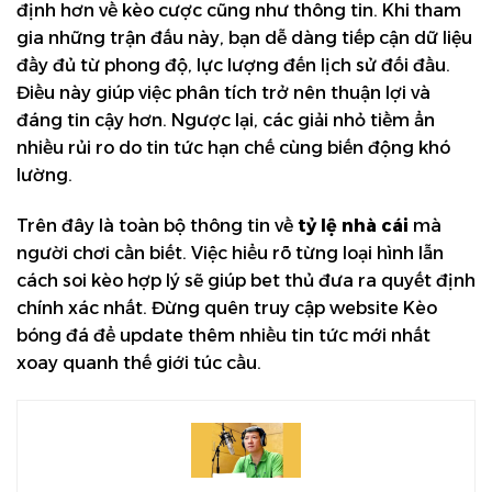
định hơn về kèo cược cũng như thông tin. Khi tham
gia những trận đấu này, bạn dễ dàng tiếp cận dữ liệu
đầy đủ từ phong độ, lực lượng đến lịch sử đối đầu.
Điều này giúp việc phân tích trở nên thuận lợi và
đáng tin cậy hơn. Ngược lại, các giải nhỏ tiềm ẩn
nhiều rủi ro do tin tức hạn chế cùng biến động khó
lường.
Trên đây là toàn bộ thông tin về
tỷ lệ nhà cái
mà
người chơi cần biết. Việc hiểu rõ từng loại hình lẫn
cách soi kèo hợp lý sẽ giúp bet thủ đưa ra quyết định
chính xác nhất. Đừng quên truy cập website Kèo
bóng đá để update thêm nhiều tin tức mới nhất
xoay quanh thế giới túc cầu.