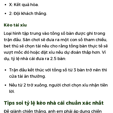
X: Kết quả hòa.
2: Đội khách thắng.
Kèo tài xỉu
Loại hình tập trung vào tổng số bàn được ghi trong
trận đấu. Sân chơi sẽ đưa ra một con số tham chiếu,
bet thủ sẽ chọn tài nếu cho rằng tổng bàn thực tế sẽ
vượt mốc đó hoặc đặt xỉu nếu dự đoán thấp hơn. Ví
dụ, tỷ lệ nhà cái đưa ra 2.5 bàn:
Trận đấu kết thúc với tổng số từ 3 bàn trở nên thì
cửa tài ăn thưởng.
Nếu từ 2 trở xuống, người chơi chọn xỉu nhận tiền
lời.
Tips soi tỷ lệ kèo nhà cái chuẩn xác nhất
Để giành chiến thắng, anh em phải áp dụng chiến