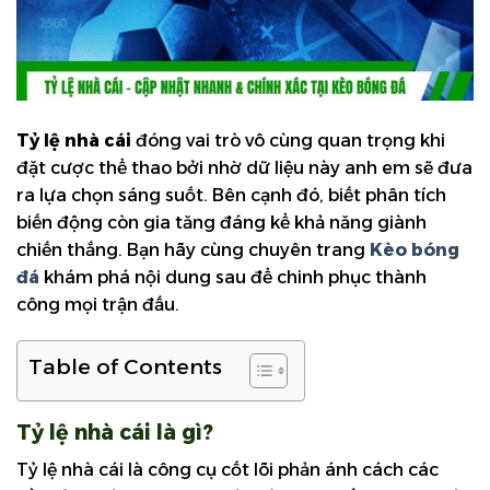
Tỷ lệ nhà cái
đóng vai trò vô cùng quan trọng khi
đặt cược thể thao bởi nhờ dữ liệu này anh em sẽ đưa
ra lựa chọn sáng suốt. Bên cạnh đó, biết phân tích
biến động còn gia tăng đáng kể khả năng giành
chiến thắng. Bạn hãy cùng chuyên trang
Kèo bóng
đá
khám phá nội dung sau để chinh phục thành
công mọi trận đấu.
Table of Contents
Tỷ lệ nhà cái là gì?
Tỷ lệ nhà cái là công cụ cốt lõi phản ánh cách các