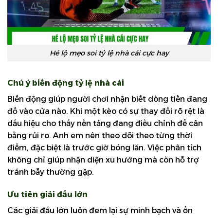
Hé lộ mẹo soi tỷ lệ nhà cái cực hay
Chú ý biến động tỷ lệ nhà cái
Biến động giúp người chơi nhận biết dòng tiền đang
đổ vào cửa nào. Khi một kèo có sự thay đổi rõ rệt là
dấu hiệu cho thấy nền tảng đang điều chỉnh để cân
bằng rủi ro. Anh em nên theo dõi theo từng thời
điểm, đặc biệt là trước giờ bóng lăn. Việc phân tích
không chỉ giúp nhận diện xu hướng mà còn hỗ trợ
tránh bẫy thường gặp.
Ưu tiên giải đấu lớn
Các giải đấu lớn luôn đem lại sự minh bạch và ổn